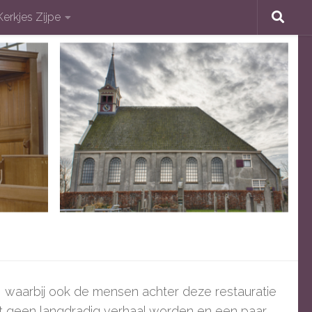
Kerkjes Zijpe
e, waarbij ook de mensen achter deze restauratie
et geen langdradig verhaal worden en een paar