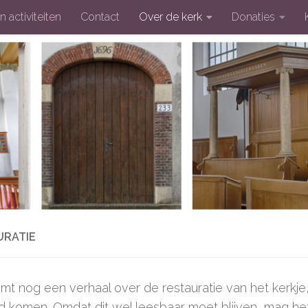
n activiteiten
Contact
Over de kerk
Donaties
URATIE
omt nog een verhaal over de restauratie van het kerkj
ld komen. Omdat dit wel leesbaar moet blijven, mag h