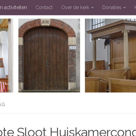
n activiteiten
Contact
Over de kerk
Donaties
AG
ote Sloot Huiskamerconc