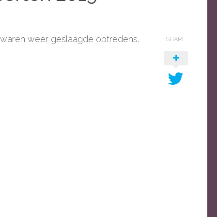
t waren weer geslaagde optredens.
SHARE