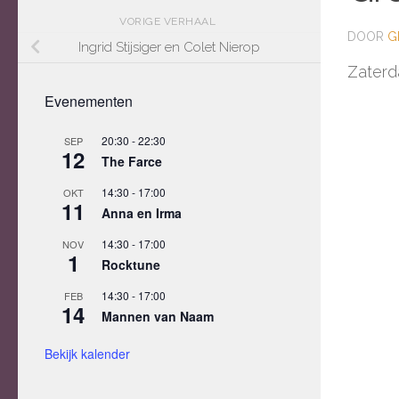
VORIGE VERHAAL
DOOR
G
Ingrid Stijsiger en Colet Nierop
Zaterd
Evenementen
20:30
-
22:30
SEP
12
The Farce
14:30
-
17:00
OKT
11
Anna en Irma
14:30
-
17:00
NOV
1
Rocktune
14:30
-
17:00
FEB
14
Mannen van Naam
Bekijk kalender