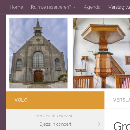
Home
Ruimte reserveren?
Agenda
Verslag va
Doorgaan naar inhoud
VOLG:
VERSL
VOLGENDE VERHAAL
Gr
Djezz in concert